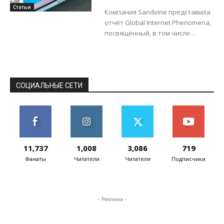
стриминговых
Статьи
Компания Sandvine представила
сервисов привело к
отчёт Global Internet Phenomena,
пиратству
посвящённый, в том числе
просмотру видео в интернете.
Согласно исследованию, на
Netflix приходится 15% от
входящего трафика...
СОЦИАЛЬНЫЕ СЕТИ
11,737
1,008
3,086
719
Фанаты
Читатели
Читатели
Подписчики
- Реклама -