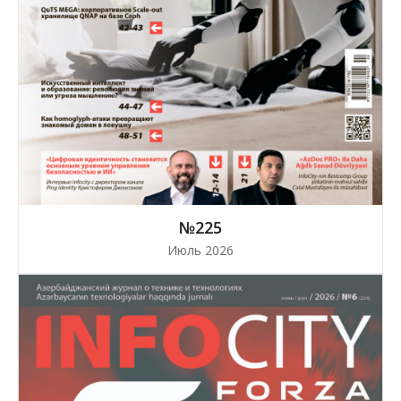
№225
Июль 2026