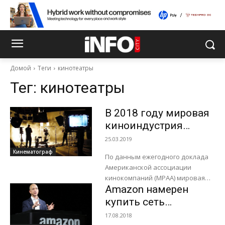
Домой
Теги
кинотеатры
Тег:
кинотеатры
В 2018 году мировая
киноиндустрия
заработала 96,8
25.03.2019
млрд. долларов
Кинематограф
По данным ежегодного доклада
Американской ассоциации
кинокомпаний (MPAA) мировая
Amazon намерен
киноиндустрия заработала в
прошлом году 96,8 млрд.
купить сеть
долларов, тем самым рост, в
кинотеатров
17.08.2018
сравнении с 2017...