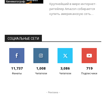
Кинематограф
Крупнейший в мире интернет-
ритейлер Amazon собирается
купить американскую сеть
кинотеатров Landmark Theatres,
сообщает Bloomberg. Landmark
Theatres показывает в основном
независимое кино. У неё более
50...
СОЦИАЛЬНЫЕ СЕТИ
11,737
1,008
3,086
719
Фанаты
Читатели
Читатели
Подписчики
- Реклама -