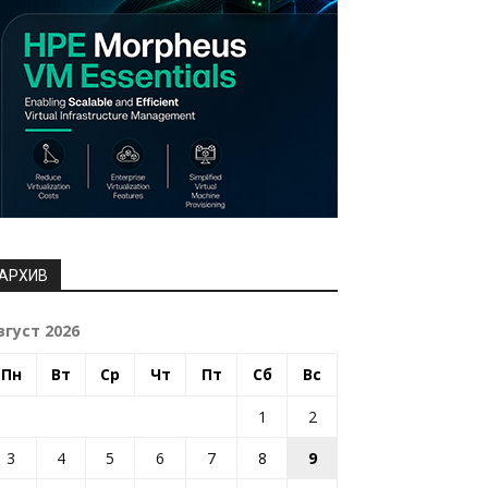
АРХИВ
вгуст 2026
Пн
Вт
Ср
Чт
Пт
Сб
Вс
1
2
3
4
5
6
7
8
9