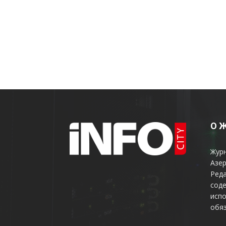
О 
Жур
Азер
Реда
соде
испо
обяз