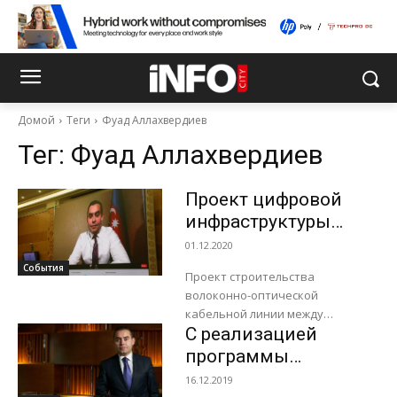
Домой
Теги
Фуад Аллахвердиев
Тег:
Фуад Аллахвердиев
Проект цифровой
инфраструктуры
компании
01.12.2020
AzerTelecom по дну
События
Проект строительства
Каспийского моря
волоконно-оптической
обсудили на
кабельной линии между
конференции
С реализацией
Азербайджаном и
Туркменистаном
“Туркментел 2020”
программы
(Транскаспийская волоконно-
“Azerbaijan Digital
16.12.2019
оптическая кабельная линия),