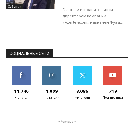
стремятся к расширению границ...
директор OOO
События
Главным исполнительным
«Azertelecom»
директором компании
«Azertelecom» назначен Фуад
Аллахвердиев. На этом посту он
сменит Хаима Маймона. Как
отметил Ф.Аллахвердиев, сейчас
компания работает над
стратегией дальнейшего...
СОЦИАЛЬНЫЕ СЕТИ
11,740
1,009
3,086
719
Фанаты
Читатели
Читатели
Подписчики
- Реклама -