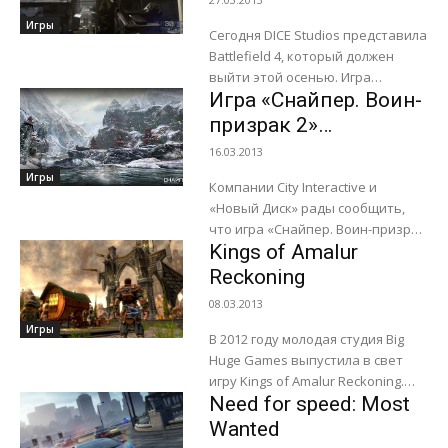
Игры
Сегодня DICE Studios представила
Battlefield 4, который должен
выйти этой осенью. Игра
Игра «Снайпер. Воин-
дебютировала сегодня
с семнадцати минутами
призрак 2»
умопомрачительного демо
поступила в продажу
16.03.2013
геймплея. Согласно
Игры
сюжету, первая миссия в
Компании City Interactive и
Battlefield 4...
«Новый Диск» рады сообщить,
что игра «Снайпер. Воин-призрак
Kings of Amalur
2» уже появилась в продаже.
Более миллиона копий игры ждут
Reckoning
своих покупателей в...
08.03.2013
Игры
В 2012 году молодая студия Big
Huge Games выпустила в свет
игру Kings of Amalur Reckoning.
Need for speed: Most
Разработка должна была
порадовать всех любителей
Wanted
ролевых RPG-игр....