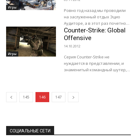
встретиться лицом к...
Игры
Ровно год назад мы проводили
на заслуженный отдых Эцио
Аудиторе, а в этот раз почетное
Counter-Strike: Global
место главного героя занял
индеец по имени Коннор.
Offensive
Связующим...
14.10.2012
Игры
Серия Counter-Strike не
нуждается в представлении, и
знаменитый командный шутер, в
котором игроки изучили каждый
пиксель, продолжает радовать
геймеров. Бесконечное
противостояние террористов и
145
146
147
спецназа...
СОЦИАЛЬНЫЕ СЕТИ