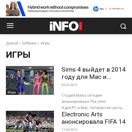
Домой
Software
Игры
ИГРЫ
Sims 4 выйдет в 2014
году для Mac и
Windows
06.05.2013
Игры
Студия Maxis сегодня
анонсировала The Sims
4 для PC и Mac. Четвертая часть
Electronic Arts
"симулятора жизни" должна
пожаловать на компьютеры в
анонсировала FIFA 14
2014 году. К сожалению, пока нет
17.04.2013