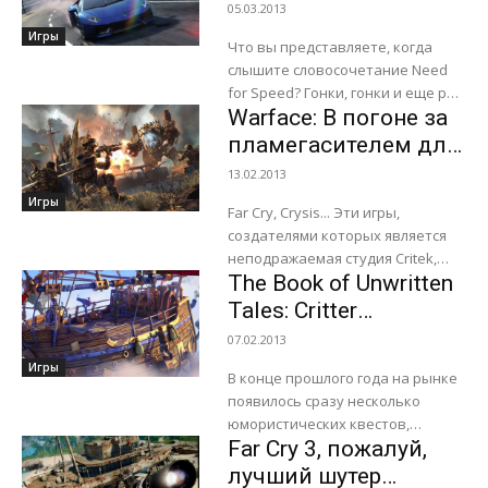
05.03.2013
Игры
Что вы представляете, когда
слышите словосочетание Need
for Speed? Гонки, гонки и еще раз
Warface: В погоне за
гонки. Неудивительно, ведь
гонки для «нуждающихся в
пламегасителем для
скорости» выпускаются аж...
дробовика или «Чтоб
13.02.2013
тебя, проклятая
Игры
Far Cry, Crysis... Эти игры,
мина!»
создателями которых является
неподражаемая студия Critek,
The Book of Unwritten
давно у всех на слуху. Обе серии
отличались захватывающим
Tales: Critter
сюжетом, интересным
Chronicles
07.02.2013
динамичным боем...
Игры
В конце прошлого года на рынке
появилось сразу несколько
юмористических квестов,
Far Cry 3, пожалуй,
созданных разработчиками из
Германии. Chaos on Deponia,
лучший шутер