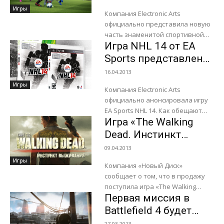
никаких подробностей или
Игры
скриншотов, но нам...
Компания Electronic Arts
официально представила новую
часть знаменитой спортивной
Игра NHL 14 от EA
игры FIFA. Итак, FIFA 14 от EA
Sports будет выпущена для
Sports представлена
игровых приставок PlayStation 3
официально
16.04.2013
и...
Игры
Компания Electronic Arts
официально анонсировала игру
EA Sports NHL 14. Как обещают
Игра «The Walking
создатели, особенности игры
позволят точно передать
Dead. Инстинкт
агрессивность, динамичность и
выживания» уже в
09.04.2013
виртуозность хоккейных
продаже
Игры
матчей...
Компания «Новый Диск»
сообщает о том, что в продажу
поступила игра «The Walking
Первая миссия в
Dead. Инстинкт выживания». По
слова разработчиков, этот
Battlefield 4 будет
зрелищный экшен по мотивам...
проходить в Баку
27.03.2013