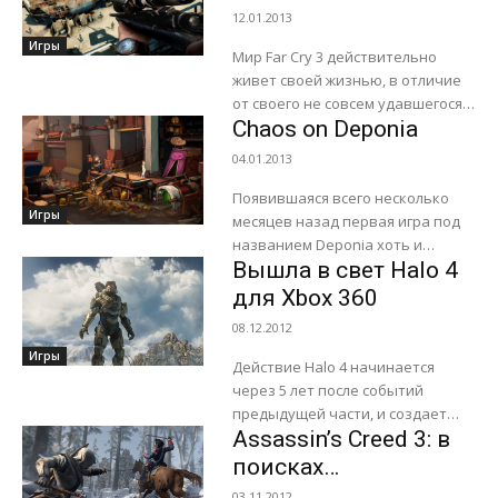
Edna & Harvey: Harvey's New
прошедшего года
12.01.2013
Eyes,...
Игры
Мир Far Cry 3 действительно
живет своей жизнью, в отличие
от своего не совсем удавшегося
Chaos on Deponia
предшественника. Цветущий
тропический остров,
04.01.2013
удивительной красоты небо и
вода,...
Появившаяся всего несколько
Игры
месяцев назад первая игра под
названием Deponia хоть и
Вышла в свет Halo 4
получилась интересной, все же
не была лишена ряда
для Xbox 360
недостатков. На фоне этого...
08.12.2012
Игры
Действие Halo 4 начинается
через 5 лет после событий
предыдущей части, и создает
Assassin’s Creed 3: в
очередной виток научно-
фантастической саги. Мастер
поисках
Чиф возвращается, чтобы
независимости
03.11.2012