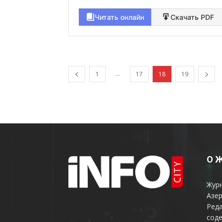
Читать онлайн
Скачать PDF
...
1
17
18
19
О 
Жур
Азер
Реда
соде