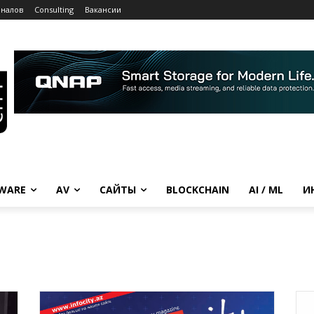
рналов
Consulting
Вакансии
WARE
AV
САЙТЫ
BLOCKCHAIN
AI / ML
И