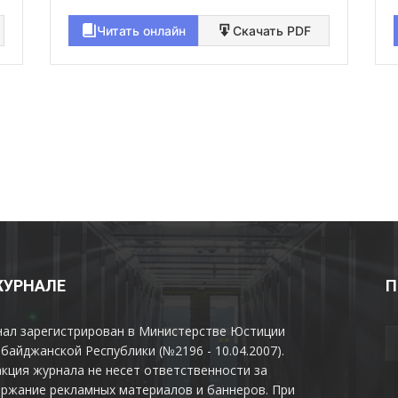
Читать онлайн
Скачать PDF
ЖУРНАЛЕ
П
нал зарегистрирован в Министерстве Юстиции
байджанской Республики (№2196 - 10.04.2007).
кция журнала не несет ответственности за
ржание рекламных материалов и баннеров. При