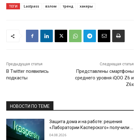
ТЕГИ
Lastpass
взлом
тренд
хакеры
Предыдущая статья
Следующая статья
В Twitter появились
Представлены смартфоны
подкасты
среднего уровня iQOO Z6 и
Z6x
НОВОСТИ ПО ТЕМЕ
Защита дома и на работе: решения
«Лаборатории Касперского» получили в
2026 году четыре годовые награды по
04.08.2026
итогам тестов SE Labs