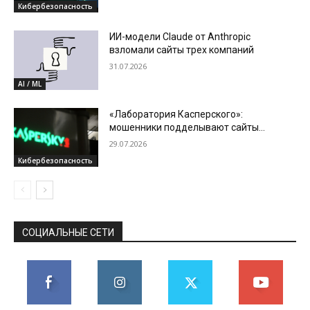
Кибербезопасность
ИИ-модели Claude от Anthropic
взломали сайты трех компаний
31.07.2026
AI / ML
«Лаборатория Касперского»:
мошенники подделывают сайты
зарубежных операторов связи в сезон
29.07.2026
отпусков
Кибербезопасность
СОЦИАЛЬНЫЕ СЕТИ