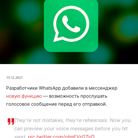
15.12.2021
Разработчики WhatsApp добавили в мессенджер
новую функцию
— возможность прослушать
голосовое сообщение перед его отправкой.
They’re not mistakes, they’re rehearsals. Now you
can preview your voice messages before you hit
send.
pic.twitter.com/ohnEVrGTvD