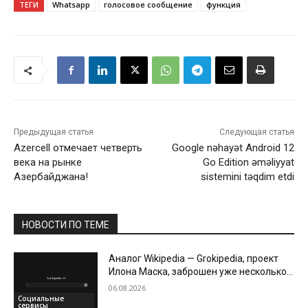
ТЕГИ
Whatsapp
голосовое сообщение
функция
Предыдущая статья
Следующая статья
Azercell отмечает четверть
Google nəhayət Android 12
века на рынке
Go Edition əməliyyat
Азербайджана!
sistemini təqdim etdi
НОВОСТИ ПО ТЕМЕ
Аналог Wikipedia — Grokipedia, проект
Илона Маска, заброшен уже несколько
месяцев
06.08.2026
Социальные
сервисы