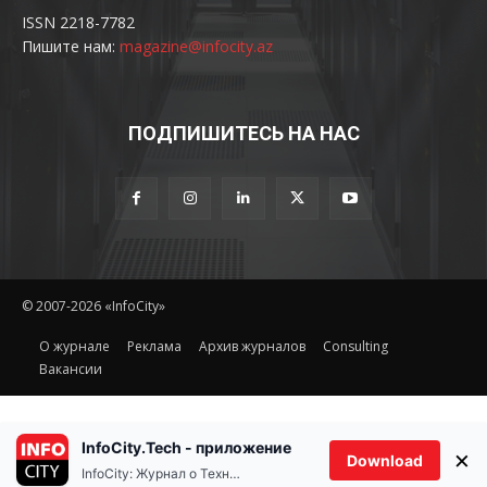
ISSN 2218-7782
Пишите нам:
magazine@infocity.az
ПОДПИШИТЕСЬ НА НАС
© 2007-2026 «InfoCity»
O журнале
Реклама
Архив журналов
Consulting
Вакансии
InfoCity.Tech - приложение
×
Download
InfoCity: Журнал о Технологиях
Ethereum(ETH)
Tether(USDT
$1,903.50
-0.30%