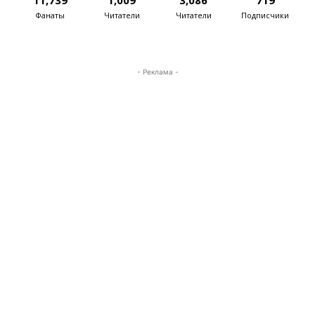
11,739
1,009
3,086
719
Фанаты
Читатели
Читатели
Подписчики
- Реклама -