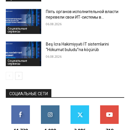
Пять органов исполнительной власти
перевели свои ИТ-системы в
«Правительственное облако»
06.08.2026
Социальные
сервисы
Beş İcra Hakimiyyəti İT sistemlərini
“Hökumət buludu”na köçürüb
06.08.2026
Социальные
сервисы
СОЦИАЛЬНЫЕ СЕТИ