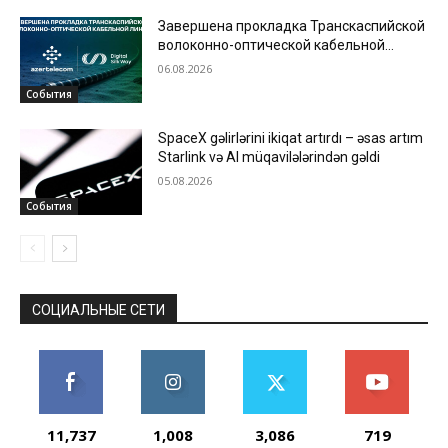
Завершена прокладка Транскаспийской
волоконно-оптической кабельной
линии по дну Каспийского моря
06.08.2026
События
SpaceX gəlirlərini ikiqat artırdı – əsas artım
Starlink və AI müqavilələrindən gəldi
05.08.2026
События
СОЦИАЛЬНЫЕ СЕТИ
11,737
1,008
3,086
719