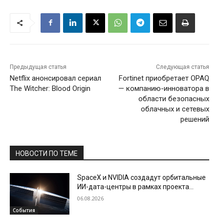
Предыдущая статья
Следующая статья
Netflix анонсировал сериал
Fortinet приобретает OPAQ
The Witcher: Blood Origin
— компанию-инноватора в
области безопасных
облачных и сетевых
решений
НОВОСТИ ПО ТЕМЕ
SpaceX и NVIDIA создадут орбитальные
ИИ-дата-центры в рамках проекта
Starmind
06.08.2026
События