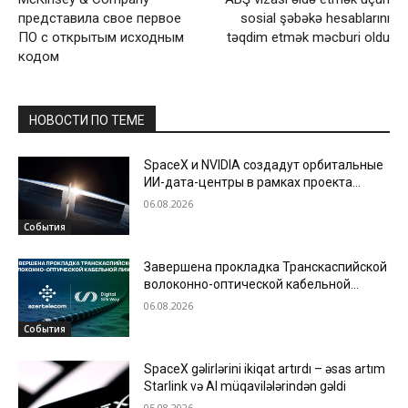
представила свое первое
sosial şəbəkə hesablarını
ПО с открытым исходным
təqdim etmək məcburi oldu
кодом
НОВОСТИ ПО ТЕМЕ
SpaceX и NVIDIA создадут орбитальные
ИИ-дата-центры в рамках проекта
Starmind
06.08.2026
События
Завершена прокладка Транскаспийской
волоконно-оптической кабельной
линии по дну Каспийского моря
06.08.2026
События
SpaceX gəlirlərini ikiqat artırdı – əsas artım
Starlink və AI müqavilələrindən gəldi
05.08.2026