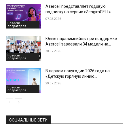
Azercell представляет годовую
подписку на сервис «ZengimCELL»
07.08.2026
Новости
операторов
Юные паралимпийцы при поддержке
Azercell завоевали 34 медали на
международной арене
30.07.2026
Новости
операторов
В первом полугодии 2026 года на
«Детскую горячую линию
Азербайджана» поступило более 3700
29.07.2026
обращений
Новости
операторов
СОЦИАЛЬНЫЕ СЕТИ