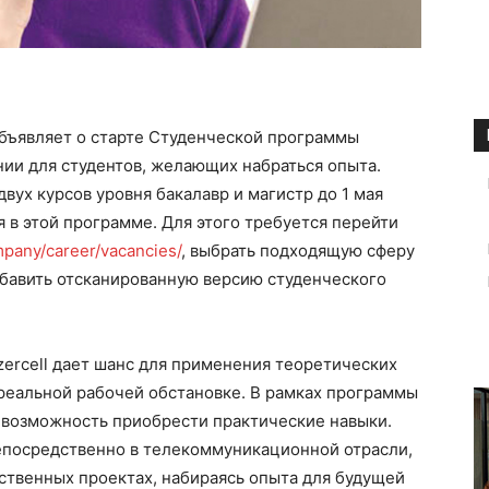
 объявляет о старте Студенческой программы
ии для студентов, желающих набраться опыта.
вух курсов уровня бакалавр и магистр до 1 мая
ия в этой программе. Для этого требуется перейти
mpany/career/vacancies/
, выбрать подходящую сферу
обавить отсканированную версию студенческого
ercell дает шанс для применения теоретических
в реальной рабочей обстановке. В рамках программы
т возможность приобрести практические навыки.
непосредственно в телекоммуникационной отрасли,
ственных проектах, набираясь опыта для будущей