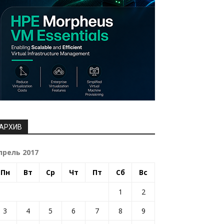
АРХИВ
прель 2017
Пн
Вт
Ср
Чт
Пт
Сб
Вс
1
2
3
4
5
6
7
8
9