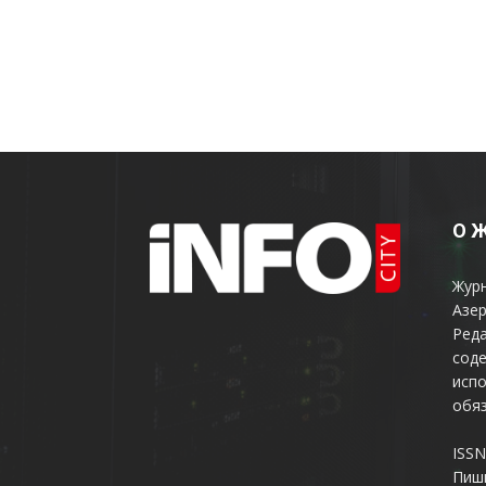
О 
Жур
Азер
Реда
соде
испо
обяз
ISSN
Пиш