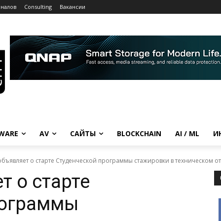
рналов
Consulting
Вакансии
WARE
AV
САЙТЫ
BLOCKCHAIN
AI / ML
И
 объявляет о старте Студенческой программы стажировки в техническом 
т о старте
рограммы