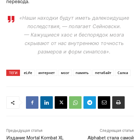
перевода.
«Наши находки будут иметь далекоидущие
последствия, — полагает Сейновски.
— Кажущиеся хаос и беспорядок мозга
скрывают от нас внутреннюю точность
размеров и форм синапсов».
ТЕГИ
eLife
интернет
мозг
память
петабайт
Салка
Предыдущая статья
Следующая статья
Издание Mortal Kombat XL
Alphabet стала самой