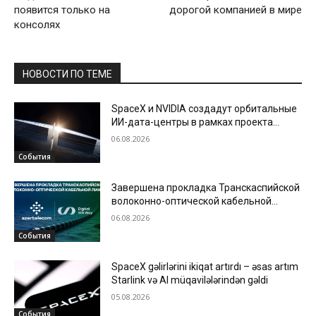
появится только на
дорогой компанией в мире
консолях
НОВОСТИ ПО ТЕМЕ
SpaceX и NVIDIA создадут орбитальные
ИИ-дата-центры в рамках проекта
Starmind
06.08.2026
События
Завершена прокладка Транскаспийской
волоконно-оптической кабельной
линии по дну Каспийского моря
06.08.2026
События
SpaceX gəlirlərini ikiqat artırdı – əsas artım
Starlink və AI müqavilələrindən gəldi
05.08.2026
События