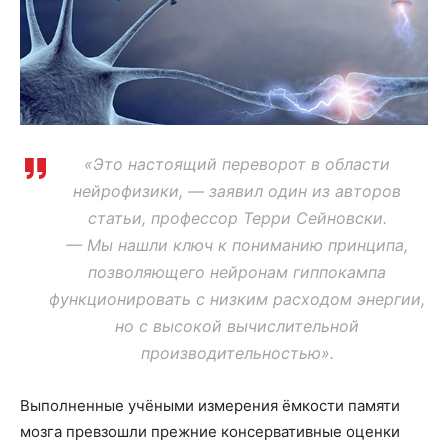
«Это настоящий переворот в области
нейрофизики, — заявил один из авторов
статьи, профессор Терри Сейновски.
— Мы нашли ключ к пониманию принципа,
позволяющего нейронам гиппокампа
функционировать с низким расходом энергии,
но с высокой вычислительной
производительностью».
Выполненные учёными измерения ёмкости памяти
мозга превзошли прежние консервативные оценки